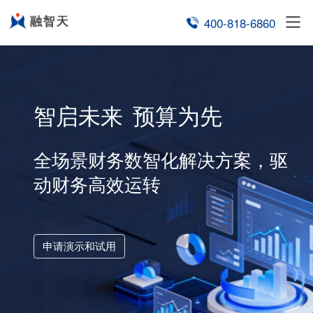
2018_北大医疗集团/中华医院/内科_人员经费 预算数
400-818-6860
制表人：赵忠远
制表时间：2018-08-09
输入
医疗
01
1级组织
fx
合
第1层差异
各科室
业务指标
调整量小的
1
1
预算
控制周期
控制
明
支持系统
科室领导
3+9滚动预测
年度预算
基础预算表
HIS
财务
各项编制依据编制
调整量大的用整表
数
1月
2月
3月
过邮件查
编号
项目
系统
智启未来
预算为先
系统
系统
金额
金额
金额
费
月度
总额
无法掌控
情况
已完成3个月实际数+9个
预算干预
管理
601
合计
比例指标
按组织汇总
季度
明细
外部环境
销售量预算编制
月预测数
602
职工薪酬
全场景财务数智化解决方案，驱
业务规则
汇率
年度
预算预警
年度
按时间先后顺序动态
6031
办公费
基础资料
动财务高效运转
税率
组织
抓取上一年度已经执
605
通讯费
计划
预算整改
邮件
组织1
组织2
商用
费用分摊
采
费用预算编制
6041
差旅费
行完毕期间的实际数
项目预算
2
费用
控制中心
6002
市内交通费
报表逻辑关系
分析预算执行
分
年度目标
医院
02
申请演示和试用
调整审批后数据
定量和定性
资产购置预算编制
自动更新相
目标分解
项